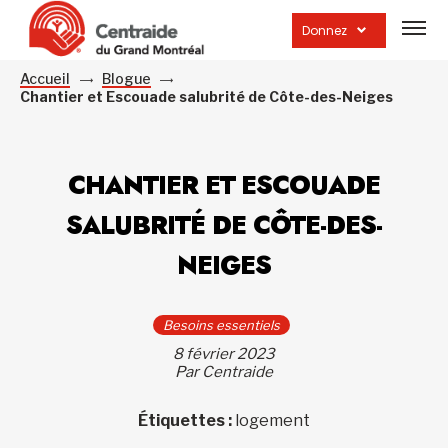
Ouvrir
la
Donnez
navig
du
site
Accueil
Blogue
Chantier et Escouade salubrité de Côte-des-Neiges
CHANTIER ET ESCOUADE
SALUBRITÉ DE CÔTE-DES-
NEIGES
Besoins essentiels
8 février 2023
Par Centraide
Étiquettes :
logement