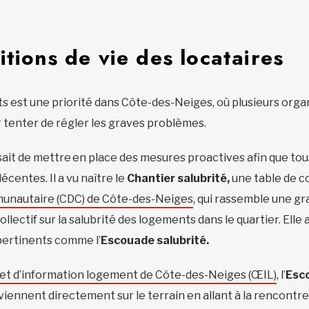
itions de vie des locataires
nts est une priorité dans Côte-des-Neiges, où plusieurs or
tenter de régler les graves problèmes.
sait de mettre en place des mesures proactives afin que tou
écentes. Il a vu naître le
Chantier salubrité,
une table de c
unautaire (CDC) de Côte-des-Neiges
, qui rassemble une gr
collectif sur la salubrité des logements dans le quartier. El
 pertinents comme l’
Escouade salubrité.
 et d’information logement de Côte-des-Neiges (ŒIL)
, l’
Esc
viennent directement sur le terrain en allant à la rencontr