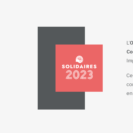
L’
O
Co
Im
Ce
co
en