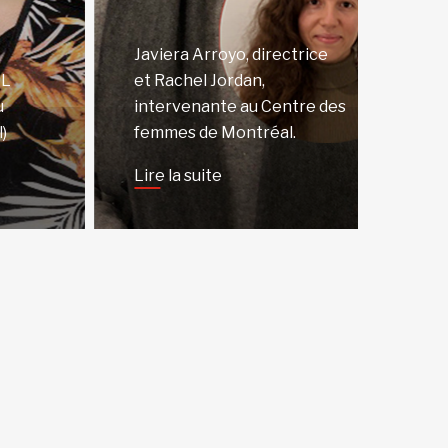
Javiera Arroyo, directrice
AL
et Rachel Jordan,
u
intervenante au Centre des
)
femmes de Montréal.
Lire la suite