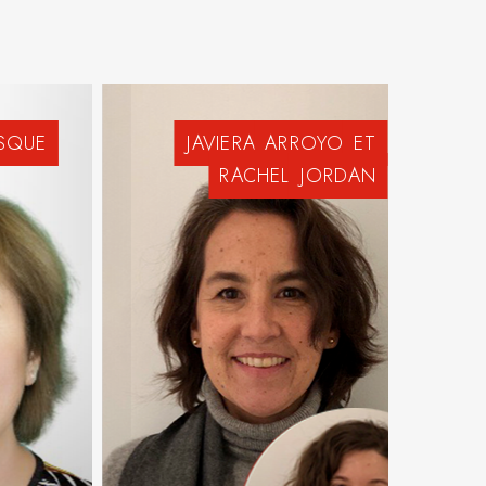
SQUE
JAVIERA
ARROYO
ET
RACHEL
JORDAN