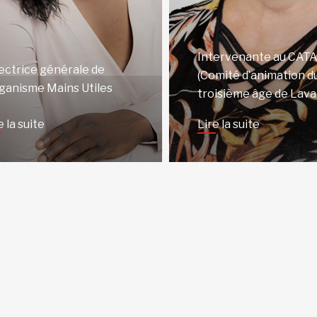
Intervenante au CAT
ectrice générale de
(Comité d’animation d
rganisme Mains Utiles
troisième âge de Laval
e la suite
Lire la suite