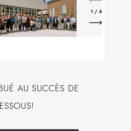
habituel
1
/
4
BUÉ AU SUCCÈS DE
ESSOUS!