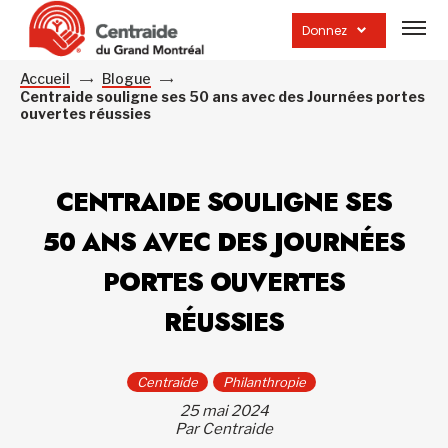
Ouvrir
la
Donnez
navig
du
site
Accueil
Blogue
Centraide souligne ses 50 ans avec des Journées portes
ouvertes réussies
CENTRAIDE SOULIGNE SES
50 ANS AVEC DES JOURNÉES
PORTES OUVERTES
RÉUSSIES
Centraide
Philanthropie
25 mai 2024
Par Centraide