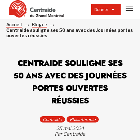
Ouvrir
la
Donnez
navig
du
site
Accueil
Blogue
Centraide souligne ses 50 ans avec des Journées portes
ouvertes réussies
CENTRAIDE SOULIGNE SES
50 ANS AVEC DES JOURNÉES
PORTES OUVERTES
RÉUSSIES
Centraide
Philanthropie
25 mai 2024
Par Centraide