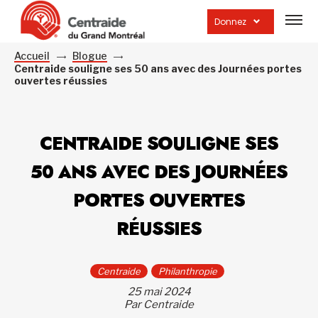
Ouvrir
la
Donnez
navig
du
site
Accueil
Blogue
Centraide souligne ses 50 ans avec des Journées portes
ouvertes réussies
CENTRAIDE SOULIGNE SES
50 ANS AVEC DES JOURNÉES
PORTES OUVERTES
RÉUSSIES
Centraide
Philanthropie
25 mai 2024
Par Centraide