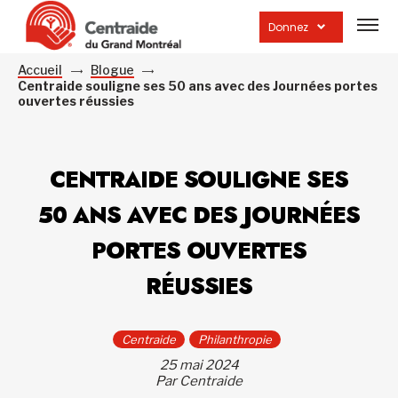
Ouvrir
la
Donnez
navig
du
site
Accueil
Blogue
Centraide souligne ses 50 ans avec des Journées portes
ouvertes réussies
CENTRAIDE SOULIGNE SES
50 ANS AVEC DES JOURNÉES
PORTES OUVERTES
RÉUSSIES
Centraide
Philanthropie
25 mai 2024
Par Centraide