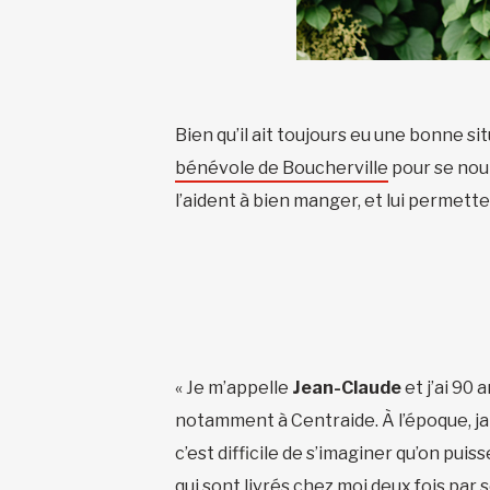
Bien qu’il ait toujours eu une bonne si
bénévole de Boucherville
pour se nour
l’aident à bien manger, et lui permett
« Je m’appelle
Jean-Claude
et j’ai 90 
notamment à Centraide. À l’époque, jama
c’est difficile de s’imaginer qu’on pui
qui sont livrés chez moi deux fois par 