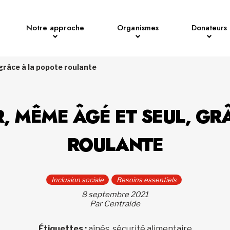
Notre approche
Organismes
Donateurs
 grâce à la popote roulante
R, MÊME ÂGÉ ET SEUL, GR
ROULANTE
Inclusion sociale
Besoins essentiels
8 septembre 2021
Par Centraide
Étiquettes :
aînés, sécurité alimentaire