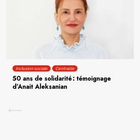
Inclusion sociale
Centraide
50 ans de solidarité : témoignage
d’Anait Aleksanian