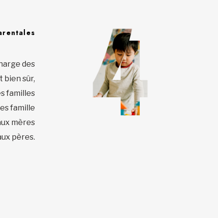
arentales
charge des
 bien sûr,
s familles
s famille
 aux mères
ux pères.