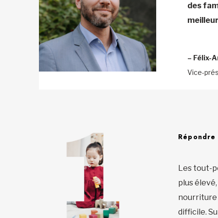
des fami
meilleu
– Félix-
Vice-pré
Répondre 
Les tout-pe
plus élevé
nourriture 
difficile. 