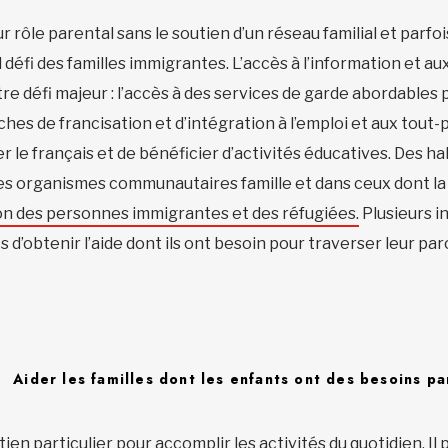
r rôle parental sans le soutien d’un réseau familial et parf
l défi des familles immigrantes. L’accès à l’information et a
utre défi majeur : l’accès à des services de garde abordabl
es de francisation et d’intégration à l’emploi et aux tout-pe
r le français et de bénéficier d’activités éducatives. Des ha
es organismes communautaires famille et dans ceux dont la m
ion des personnes immigrantes et des réfugié
es
.
Plusieurs i
 d’obtenir l’aide dont ils ont besoin pour traverser leur pa
Aider les familles dont les enfants ont des besoins pa
en particulier pour accomplir les activités du quotidien. Il p