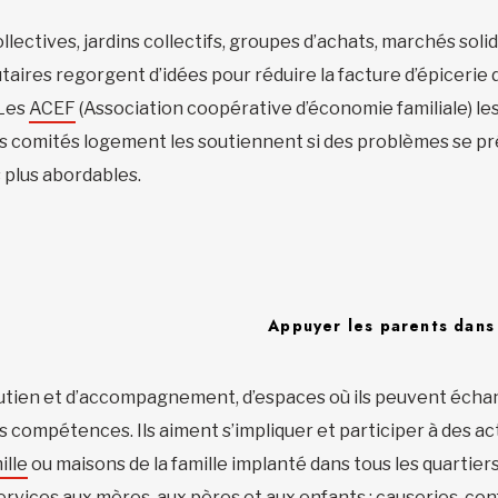
llectives, jardins collectifs, groupes d’achats, marchés soli
ires regorgent d’idées pour réduire la facture d’épicerie d
 Les
ACEF
(Association coopérative d’économie familiale) le
s comités logement les soutiennent si des problèmes se pr
plus abordables.
Appuyer les parents dans 
utien et d’accompagnement, d’espaces où ils peuvent écha
 compétences. Ils aiment s’impliquer et participer à des act
ille
ou maisons de la famille implanté dans tous les quartier
rvices aux mères, aux pères et aux enfants : causeries, co