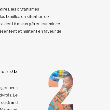
daires, les organismes
es familles en situation de
s aident à mieux gérer leur mince
ésentent et militent en faveur de
leur rôle
nger avec
ivités. Le
s du Grand
nférences,