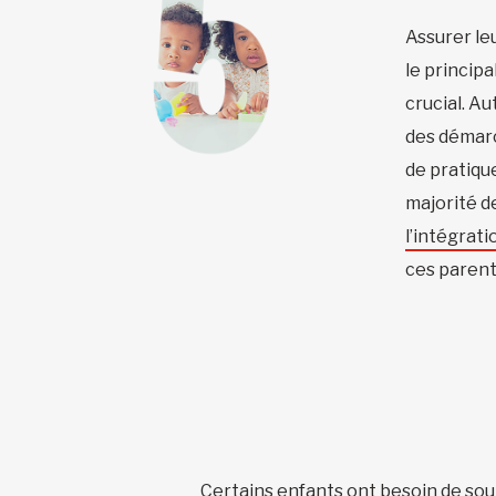
Assurer leu
le principa
crucial. A
des démarch
de pratique
majorité d
l’intégrat
ces parents
Certains enfants ont besoin de souti