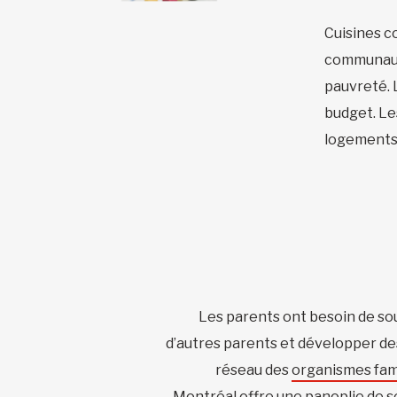
Cuisines co
communauta
pauvreté.
budget. Le
logements 
Les parents ont besoin de so
d’autres parents et développer des
réseau des
organismes fam
Montréal offre une panoplie de se