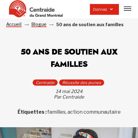
Ouvrir
la
Donnez
navig
du
site
Accueil
Blogue
50 ans de soutien aux familles
50 ANS DE SOUTIEN AUX
FAMILLES
Centraide
Réussite des jeunes
14 mai 2024
Par Centraide
Étiquettes :
familles, action communautaire