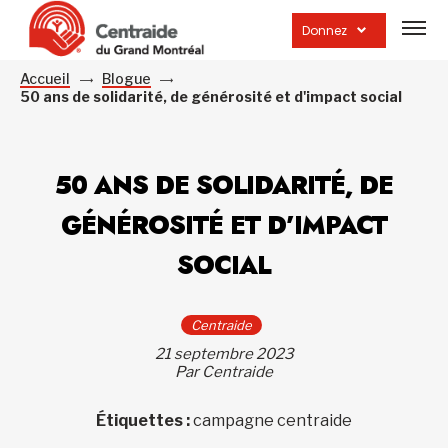
Ouvrir
la
Donnez
navig
du
site
Accueil
Blogue
50 ans de solidarité, de générosité et d'impact social
50 ANS DE SOLIDARITÉ, DE
GÉNÉROSITÉ ET D’IMPACT
SOCIAL
Centraide
21 septembre 2023
Par Centraide
Étiquettes :
campagne centraide