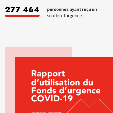
277 464
personnes ayant reçu un
soutien d’urgence