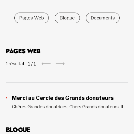
Pages Web
Blogue
Documents
PAGES WEB
1
/
1
1 résultat -
Merci au Cercle des Grands donateurs
Chères Grandes donatrices, Chers Grands donateurs, Il nous fait plaisir de vous accueillir dans ce qui se veut une version alternative de notre cocktail annuel. Nous avons bon espoir de revenir à la formule traditionnelle (en personne) lors de la prochaine édition. Pour le moment, nous avons créé cette plateforme...
BLOGUE