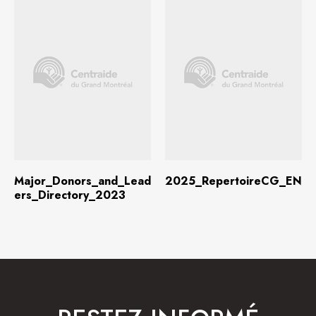
Télécharger
(2,2 Mo)
Télécharger
(1,8 Mo)
Major_Donors_and_Lead
2025_RepertoireCG_EN
ers_Directory_2023