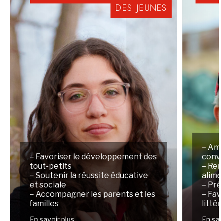
DES
JEUNES
– Am
– Favoriser le développement des
conv
tout-petits
– Ren
– Soutenir la réussite éducative
alim
et sociale
– Pré
– Accompagner les parents et les
– Fav
familles
litté
En savoir plus
En sa