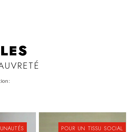
LES
PAUVRETÉ
ion :
UNAUTÉS
POUR
UN
TISSU
SOCIAL