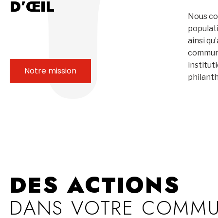
D’ŒIL
Nous co
populat
ainsi qu
communa
institut
Notre mission
philant
DES ACTIONS
DANS VOTRE COMM