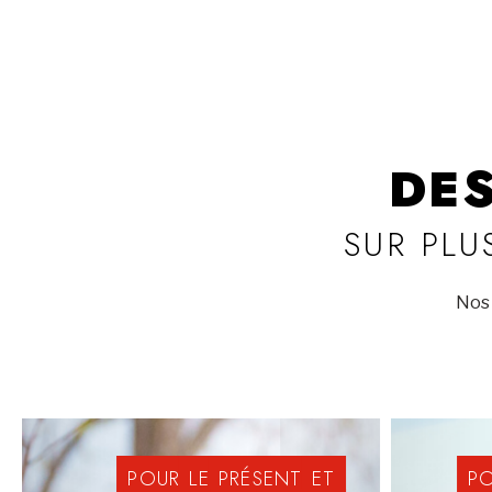
DE
SUR PLU
Nos 
POUR
LE
PRÉSENT
ET
P