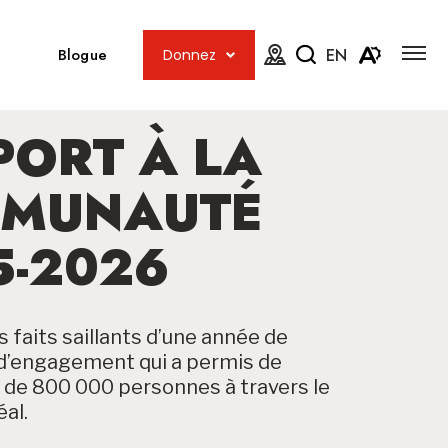
Ouvrir
Ouvrir
la
Blogue
EN
Donnez
navig
la
Fermer
Ouvrir
du
carte
site
le
la
menu
PORT À LA
barre
d'access
de
MUNAUTÉ
recherche
5-2026
 faits saillants d’une année de
t d’engagement qui a permis de
s de 800 000 personnes à travers le
al.