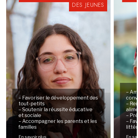
DES
JEUNES
– Am
– Favoriser le développement des
conv
tout-petits
– Ren
– Soutenir la réussite éducative
alim
et sociale
– Pré
– Accompagner les parents et les
– Fav
familles
litté
En savoir plus
En sa