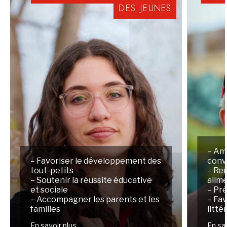
DES
JEUNES
– Am
– Favoriser le développement des
conv
tout-petits
– Ren
– Soutenir la réussite éducative
alim
et sociale
– Pré
– Accompagner les parents et les
– Fav
familles
litté
En savoir plus
En sa