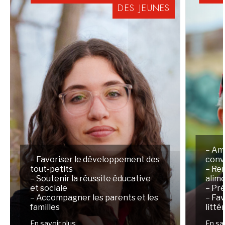
DES
JEUNES
– Am
– Favoriser le développement des
conv
tout-petits
– Ren
– Soutenir la réussite éducative
alim
et sociale
– Pré
– Accompagner les parents et les
– Fav
familles
litté
En savoir plus
En sa