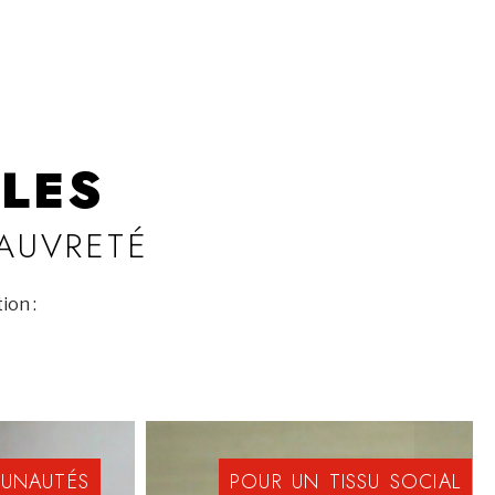
LES
PAUVRETÉ
ion :
UNAUTÉS
POUR
UN
TISSU
SOCIAL