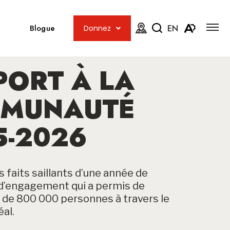
Ouvrir
Ouvrir
la
Blogue
EN
Donnez
navig
la
Fermer
Ouvrir
du
carte
site
le
la
menu
PORT À LA
barre
d'access
de
MUNAUTÉ
recherche
5-2026
 faits saillants d’une année de
t d’engagement qui a permis de
s de 800 000 personnes à travers le
al.