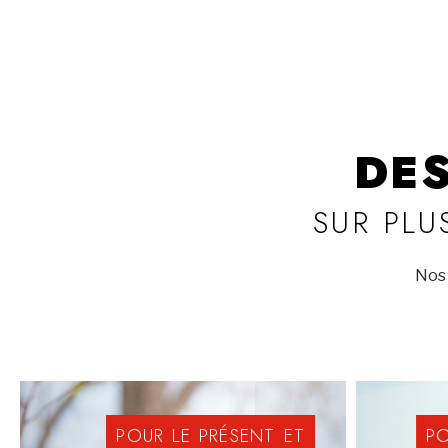
DE
SUR PLU
Nos 
POUR
LE
PRÉSENT
ET
P