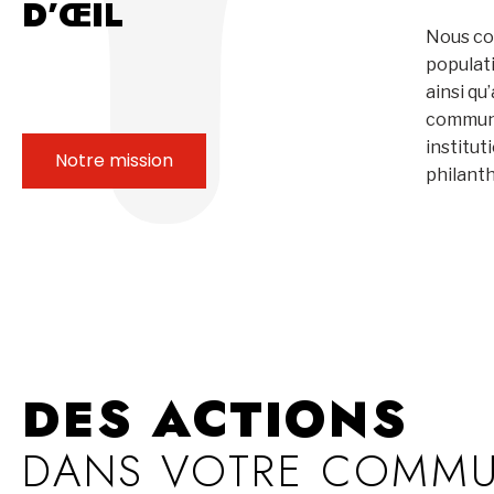
D’ŒIL
Nous co
populat
ainsi qu
communa
institut
Notre mission
philant
DES ACTIONS
DANS VOTRE COMM